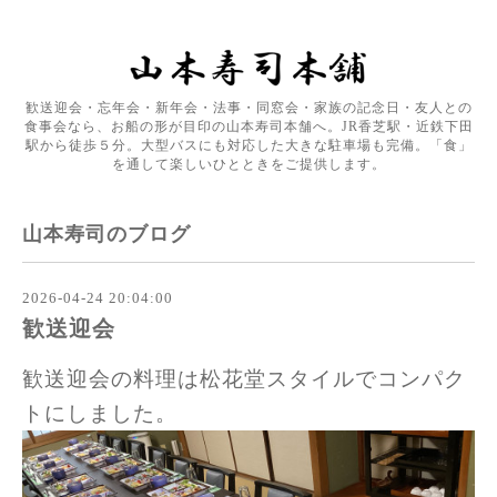
歓送迎会・忘年会・新年会・法事・同窓会・家族の記念日・友人との
食事会なら、お船の形が目印の山本寿司本舗へ。JR香芝駅・近鉄下田
駅から徒歩５分。大型バスにも対応した大きな駐車場も完備。「食」
を通して楽しいひとときをご提供します。
山本寿司のブログ
2026-04-24 20:04:00
歓送迎会
歓送迎会の料理は松花堂スタイルでコンパク
トにしました。