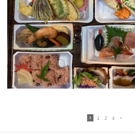
1
2
3
4
»