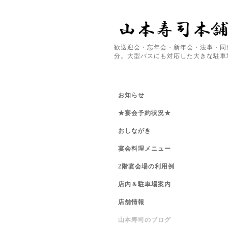
歓送迎会・忘年会・新年会・法事・同
分。大型バスにも対応した大きな駐車
お知らせ
★宴会予約状況★
おしながき
宴会料理メニュー
2階宴会場の利用例
店内＆駐車場案内
店舗情報
山本寿司のブログ