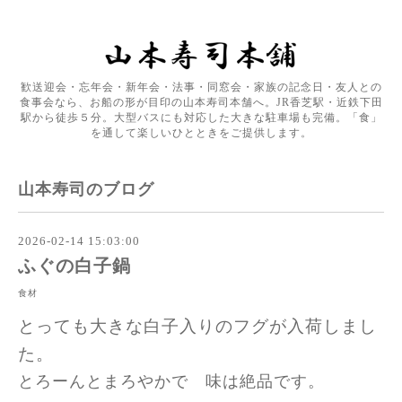
歓送迎会・忘年会・新年会・法事・同窓会・家族の記念日・友人との
食事会なら、お船の形が目印の山本寿司本舗へ。JR香芝駅・近鉄下田
駅から徒歩５分。大型バスにも対応した大きな駐車場も完備。「食」
を通して楽しいひとときをご提供します。
山本寿司のブログ
2026-02-14 15:03:00
ふぐの白子鍋
食材
とっても大きな白子入りのフグが入荷しまし
た。
とろーんとまろやかで 味は絶品です。