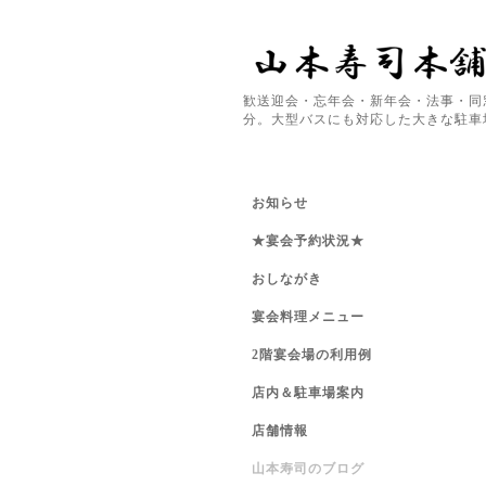
歓送迎会・忘年会・新年会・法事・同
分。大型バスにも対応した大きな駐車
お知らせ
★宴会予約状況★
おしながき
宴会料理メニュー
2階宴会場の利用例
店内＆駐車場案内
店舗情報
山本寿司のブログ