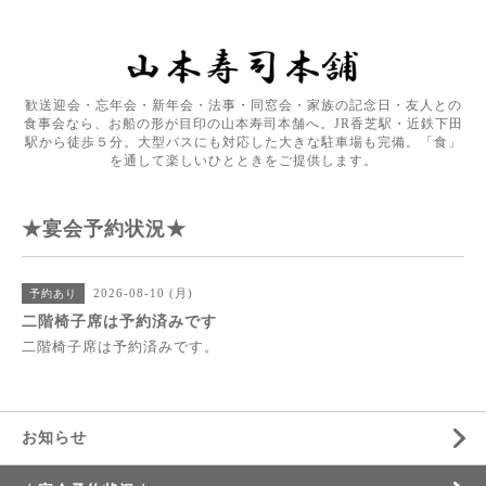
歓送迎会・忘年会・新年会・法事・同窓会・家族の記念日・友人との
食事会なら、お船の形が目印の山本寿司本舗へ。JR香芝駅・近鉄下田
駅から徒歩５分。大型バスにも対応した大きな駐車場も完備。「食」
を通して楽しいひとときをご提供します。
★宴会予約状況★
2026-08-10 (月)
予約あり
二階椅子席は予約済みです
二階椅子席は予約済みです。
お知らせ