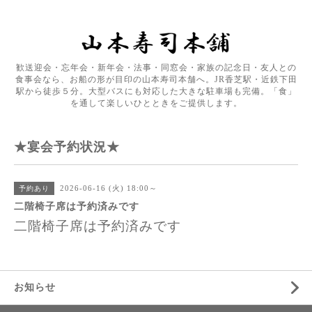
歓送迎会・忘年会・新年会・法事・同窓会・家族の記念日・友人との
食事会なら、お船の形が目印の山本寿司本舗へ。JR香芝駅・近鉄下田
駅から徒歩５分。大型バスにも対応した大きな駐車場も完備。「食」
を通して楽しいひとときをご提供します。
★宴会予約状況★
2026-06-16 (火) 18:00～
予約あり
二階椅子席は予約済みです
二階椅子席は予約済みです
お知らせ