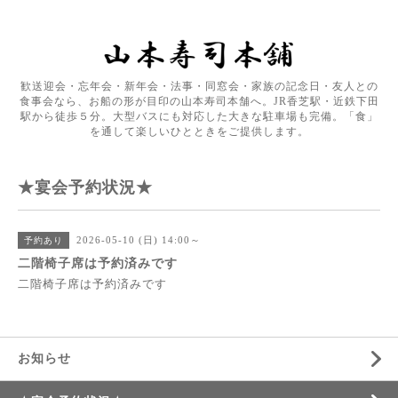
歓送迎会・忘年会・新年会・法事・同窓会・家族の記念日・友人との
食事会なら、お船の形が目印の山本寿司本舗へ。JR香芝駅・近鉄下田
駅から徒歩５分。大型バスにも対応した大きな駐車場も完備。「食」
を通して楽しいひとときをご提供します。
★宴会予約状況★
2026-05-10 (日) 14:00～
予約あり
二階椅子席は予約済みです
二階椅子席は予約済みです
お知らせ