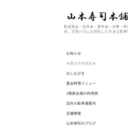
歓送迎会・忘年会・新年会・法事・同
分。大型バスにも対応した大きな駐車
お知らせ
★宴会予約状況★
おしながき
宴会料理メニュー
2階宴会場の利用例
店内＆駐車場案内
店舗情報
山本寿司のブログ