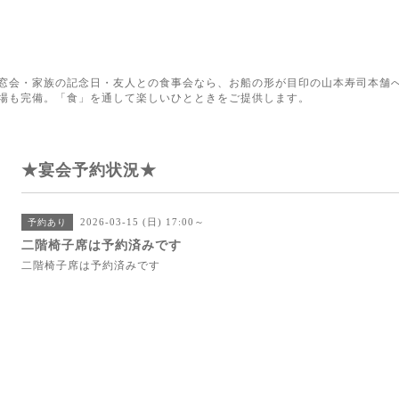
窓会・家族の記念日・友人との食事会なら、お船の形が目印の山本寿司本舗へ
場も完備。「食」を通して楽しいひとときをご提供します。
★宴会予約状況★
2026-03-15 (日) 17:00～
予約あり
二階椅子席は予約済みです
二階椅子席は予約済みです