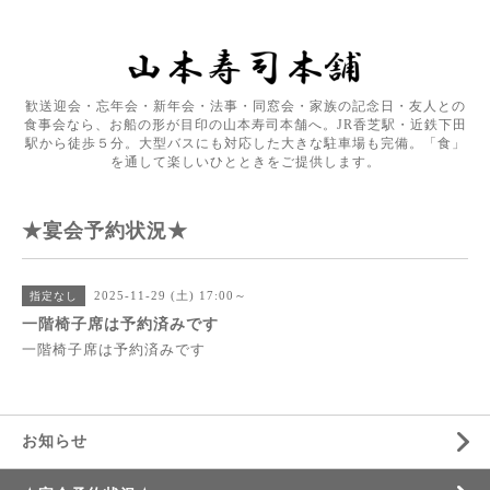
歓送迎会・忘年会・新年会・法事・同窓会・家族の記念日・友人との
食事会なら、お船の形が目印の山本寿司本舗へ。JR香芝駅・近鉄下田
駅から徒歩５分。大型バスにも対応した大きな駐車場も完備。「食」
を通して楽しいひとときをご提供します。
★宴会予約状況★
2025-11-29 (土) 17:00～
指定なし
一階椅子席は予約済みです
一階椅子席は予約済みです
お知らせ