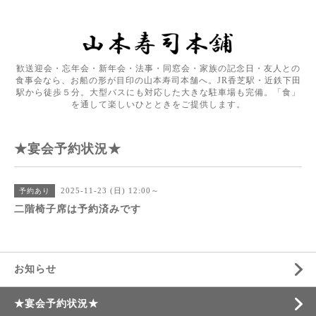
歓送迎会・忘年会・新年会・法事・同窓会・家族の記念日・友人との
食事会なら、お船の形が目印の山本寿司本舗へ。JR香芝駅・近鉄下田
駅から徒歩５分。大型バスにも対応した大きな駐車場も完備。「食」
を通して楽しいひとときをご提供します。
★宴会予約状況★
2025-11-23 (日) 12:00～
予約あり
二階椅子席は予約済みです
お知らせ
★宴会予約状況★