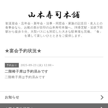
歓送迎会・忘年会・新年会・法事・同窓会・家族の記念日・友人との
食事会なら、お船の形が目印の山本寿司本舗へ。JR香芝駅・近鉄下田
駅から徒歩５分。大型バスにも対応した大きな駐車場も完備。「食」
を通して楽しいひとときをご提供します。
★宴会予約状況★
2025-09-23 (火) 12:00～
予約あり
二階椅子席は予約済みです
二階椅子席は予約済みです
お知らせ