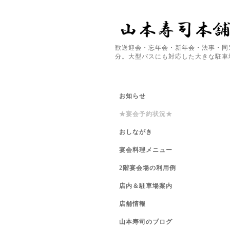
歓送迎会・忘年会・新年会・法事・同
分。大型バスにも対応した大きな駐車
お知らせ
★宴会予約状況★
おしながき
宴会料理メニュー
2階宴会場の利用例
店内＆駐車場案内
店舗情報
山本寿司のブログ