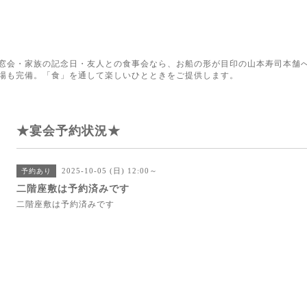
窓会・家族の記念日・友人との食事会なら、お船の形が目印の山本寿司本舗へ
場も完備。「食」を通して楽しいひとときをご提供します。
★宴会予約状況★
2025-10-05 (日) 12:00～
予約あり
二階座敷は予約済みです
二階座敷は予約済みです