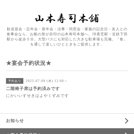
歓送迎会・忘年会・新年会・法事・同窓会・家族の記念日・友人との
食事会なら、お船の形が目印の山本寿司本舗へ。JR香芝駅・近鉄下田
駅から徒歩５分。大型バスにも対応した大きな駐車場も完備。「食」
を通して楽しいひとときをご提供します。
★宴会予約状況★
2025-07-09 (水) 12:00～
予約あり
二階椅子席は予約済みです
にかいいすせきはよやくずみです
お知らせ