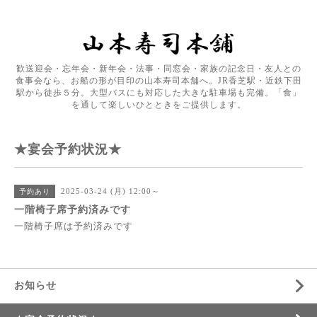
歓送迎会・忘年会・新年会・法事・同窓会・家族の記念日・友人との
食事会なら、お船の形が目印の山本寿司本舗へ。JR香芝駅・近鉄下田
駅から徒歩５分。大型バスにも対応した大きな駐車場も完備。「食」
を通して楽しいひとときをご提供します。
★宴会予約状況★
2025-03-24 (月) 12:00～
予約あり
一階椅子席予約済みです
一階椅子席は予約済みです
お知らせ