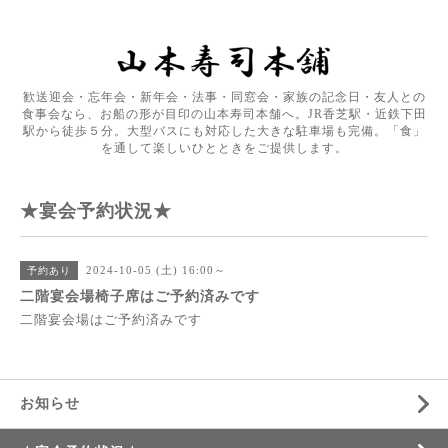
歓送迎会・忘年会・新年会・法事・同窓会・家族の記念日・友人との
食事会なら、お船の形が目印の山本寿司本舗へ。JR香芝駅・近鉄下田
駅から徒歩５分。大型バスにも対応した大きな駐車場も完備。「食」
を通して楽しいひとときをご提供します。
★宴会予約状況★
2024-10-05 (土) 16:00～
予約あり
二階宴会場椅子席はご予約済みです
二階宴会場はご予約済みです
お知らせ