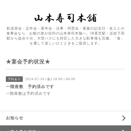
歓送迎会・忘年会・新年会・法事・同窓会・家族の記念日・友人との
食事会なら、お船の形が目印の山本寿司本舗へ。JR香芝駅・近鉄下田
駅から徒歩５分。大型バスにも対応した大きな駐車場も完備。「食」
を通して楽しいひとときをご提供します。
★宴会予約状況★
2024-07-26 (金) 18:00～00:00
予約あり
一階座敷 予約済みです
一階座敷は予約済みです
お知らせ