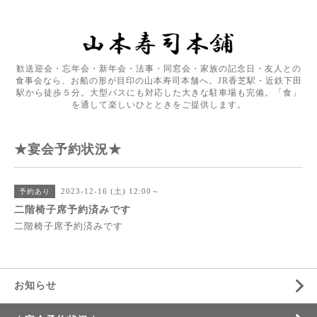
歓送迎会・忘年会・新年会・法事・同窓会・家族の記念日・友人との
食事会なら、お船の形が目印の山本寿司本舗へ。JR香芝駅・近鉄下田
駅から徒歩５分。大型バスにも対応した大きな駐車場も完備。「食」
を通して楽しいひとときをご提供します。
★宴会予約状況★
2023-12-16 (土) 12:00～
予約あり
二階椅子席予約済みです
二階椅子席予約済みです
お知らせ