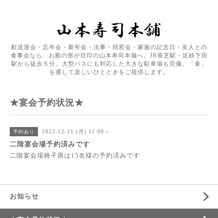
歓送迎会・忘年会・新年会・法事・同窓会・家族の記念日・友人との
食事会なら、お船の形が目印の山本寿司本舗へ。JR香芝駅・近鉄下田
駅から徒歩５分。大型バスにも対応した大きな駐車場も完備。「食」
を通して楽しいひとときをご提供します。
★宴会予約状況★
2023-12-11 (月) 11:00～
予約あり
二階宴会場予約済みです
二階宴会場椅子席は15名様の予約済みです
お知らせ